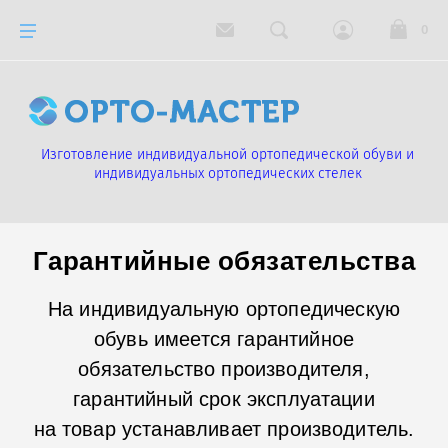
Назад
0
Обувь ортопедическая для ДЕТЕЙ
Изготовление индивидуальной ортопедической обуви и
Обувь ортопедическая для ПОДРОСТКОВ
индивидуальных ортопедических стелек
Обувь ортопедическая для МУЖЧИН
Гарантийные обязательства
Обувь ортопедическая для ЖЕНЩИН
На индивидуальную ортопедическую
обувь имеется гарантийное
обязательство производителя,
гарантийный срок эксплуатации
на товар устанавливает производитель.